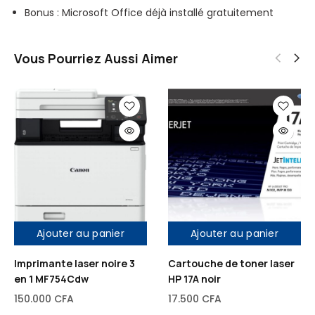
Bonus : Microsoft Office déjà installé gratuitement
A
u
n
M
r
o
,
S
v
Vous Pourriez Aussi Aimer
1
S
o
G
D
o
,
D
8
é
G
d
o
i
d
é
e
d
R
e
A
Ajouter au panier
Ajouter au panier
C
M
a
,
Imprimante laser noire 3
Cartouche de toner laser
en 1 MF754Cdw
HP 17A noir
r
1
t
G
150.000
CFA
17.500
CFA
e
o