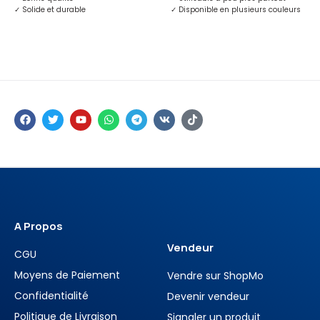
i
✓
Solide et durable
✓
Disponible en plusieurs couleurs
q
u
e
A Propos
Vendeur
CGU
Moyens de Paiement
Vendre sur ShopMo
Confidentialité
Devenir vendeur
Politique de Livraison
Signaler un produit