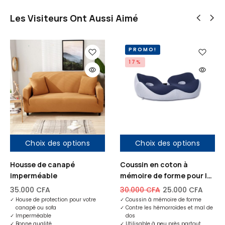
g
D
Les Visiteurs Ont Aussi Aimé
r
é
a
d
p
i
PROMO!
h
é
17%
i
d
q
e
u
C
e
a
r
t
Choix des options
Choix des options
e
g
Housse de canapé
Coussin en coton à
r
imperméable
mémoire de forme pour le
mal de fesses et mal de
a
35.000
CFA
30.000
CFA
25.000
CFA
dos
p
✓
House de protection pour votre
✓
Coussin à mémoire de forme
canapé ou sofa
✓
Contre les hémorroïdes et mal de
h
✓
Imperméable
dos
✓
Bonne qualité
✓
Utilisable à peu près partout