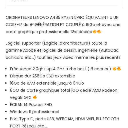
s
e
m
q
-
p
ORDINATEURS LENOVO A485 RYZEN 5PRO ÉQUIVALENT a UN
u
I
a
CORE-I7 de 8ᵉ GÉNÉRATION ET COUPLÉ à 16Go et avec une
e
7
t
carte graphique professionnelle 1Go dédiée
d
)
i
u
,
b
Logiciel supporter (Logiciel d’architecture) toute la
r
2
l
gamme Adobe et logiciel de dessin, ingénierie (AutoCad
S
5
e
achicard etc…) tout les jeux vidéo même les plus récents
S
6
H
Fréquence 2.0ghz up 4.Ghz turbo bost ( 8 coeurs )
D
G
P
Disque dur 256Go SSD extensible
,
o
,
16Go de RAM extensible jusqu’à 64Go
1
D
D
8GO de Carte graphique total 1GO dédié AMD Radeon
6
i
e
vega8 GFX
G
s
l
ÉCRAN 14 Pouces FHD
o
q
l
Windows 11 professionnel
d
u
,
Port Type C, ports USB, WEBCAM, HDMI WIFI, BLUETOOTH
e
e
L
PORT Réseau etc….
R
d
e