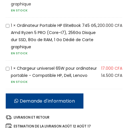
i
graphique
EN STOCK
n
a
t
O
1
×
Ordinateur Portable HP EliteBook 745 G5,
200.000
CFA
e
r
Amd Ryzen 5 PRO (Core-I7), 256Go Disque
u
d
dur SSD, 8Go de RAM, 1 Go Dédié de Carte
r
i
graphique
EN STOCK
P
n
o
a
r
t
C
1
×
Chargeur universel 65W pour ordinateur
17.000
CFA
t
e
h
portable - Compatible HP, Dell, Lenovo
14.500
CFA
EN STOCK
a
u
a
b
r
r
l
P
g
Demande d'information
e
o
e
L
r
u
LIVRAISON ET RETOUR
e
t
r
n
a
u
ESTIMATION DE LA LIVRAISON
AOÛT 12 AOÛT 17