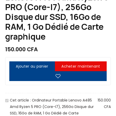
PRO (Core-I7), 256Go
Disque dur SSD, 16Go de
RAM, 1 Go Dédié de Carte
graphique
150.000
CFA
Ajouter au panier
Acheter maintenant
O
Cet article :
Ordinateur Portable Lenovo A485
150.000
r
Amd Ryzen 5 PRO (Core-I7), 256Go Disque dur
CFA
d
SSD, 16Go de RAM, 1 Go Dédié de Carte