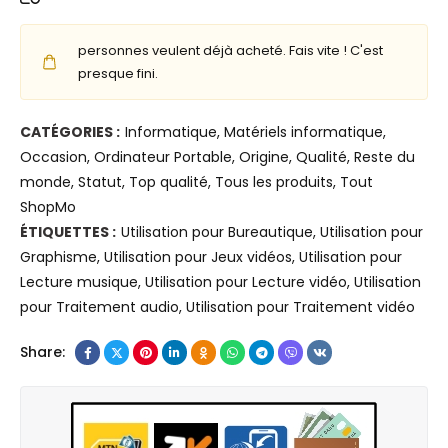
o
b
n
v
l
i
personnes veulent déjà acheté. Fais vite ! C'est
o
e
v
presque fini.
A
H
e
4
P
r
CATÉGORIES :
Informatique
,
Matériels informatique
,
8
E
s
Occasion
,
Ordinateur Portable
,
Origine
,
Qualité
,
Reste du
5
l
e
monde
,
Statut
,
Top qualité
,
Tous les produits
,
Tout
A
i
l
ShopMo
m
t
6
ÉTIQUETTES :
Utilisation pour Bureautique
,
Utilisation pour
d
e
5
Graphisme
,
Utilisation pour Jeux vidéos
,
Utilisation pour
R
B
W
Lecture musique
,
Utilisation pour Lecture vidéo
,
Utilisation
y
o
p
pour Traitement audio
,
Utilisation pour Traitement vidéo
z
o
o
e
k
u
Share:
n
7
r
5
4
o
P
5
r
R
G
d