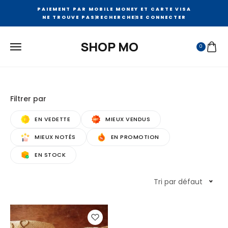
PAIEMENT PAR MOBILE MONEY ET CARTE VISA
NE TROUVE PAS
RECHERCHE
SE CONNECTER
SHOP MO
0
Filtrer par
EN VEDETTE
MIEUX VENDUS
MIEUX NOTÉS
EN PROMOTION
EN STOCK
Tri par défaut