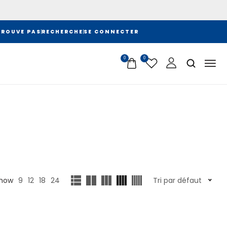
TROUVE PAS
RECHERCHE
SE CONNECTER
0
0
how
9
12
18
24
Tri par défaut