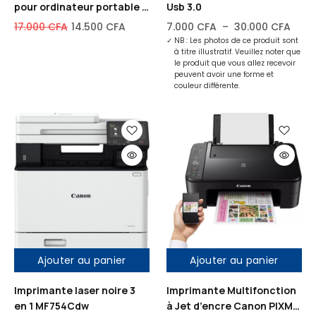
pour ordinateur portable –
Usb 3.0
Compatible HP, Dell,
17.000
CFA
14.500
CFA
7.000
CFA
–
30.000
CFA
Lenovo
✓
NB : Les photos de ce produit sont
à titre illustratif. Veuillez noter que
le produit que vous allez recevoir
peuvent avoir une forme et
couleur différente.
Ajouter au panier
Ajouter au panier
Imprimante laser noire 3
Imprimante Multifonction
en 1 MF754Cdw
à Jet d’encre Canon PIXMA