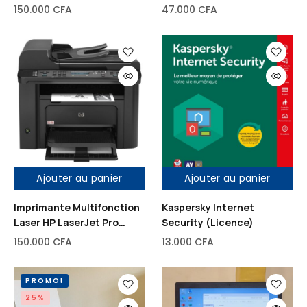
TS3140
150.000
CFA
47.000
CFA
Ajouter au panier
Ajouter au panier
Imprimante Multifonction
Kaspersky Internet
Laser HP LaserJet Pro
Security (Licence)
M1536DNF Noir/Blanc
150.000
CFA
13.000
CFA
PROMO!
25%