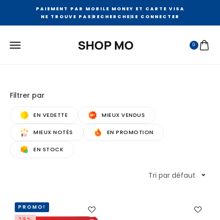
PAIEMENT PAR MOBILE MONEY ET CARTE VISA
NE TROUVE PAS
RECHERCHE
SE CONNECTER
SHOP MO
0
Filtrer par
EN VEDETTE
MIEUX VENDUS
MIEUX NOTÉS
EN PROMOTION
EN STOCK
Tri par défaut
PROMO!
29%