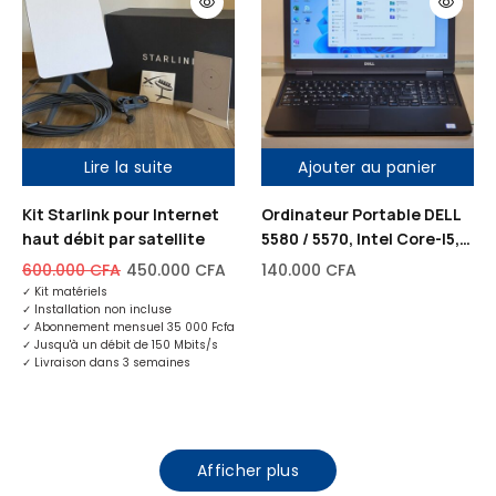
Lire la suite
Ajouter au panier
Out of stock
Kit Starlink pour Internet
Ordinateur Portable DELL
haut débit par satellite
5580 / 5570, Intel Core-I5,
500Go Disque dur, 8Go de
600.000
CFA
450.000
CFA
140.000
CFA
RAM, 15,6″
✓
Kit matériels
✓
Installation non incluse
✓
Abonnement mensuel 35 000 Fcfa
✓
Jusqu'à un débit de 150 Mbits/s
✓
Livraison dans 3 semaines
Afficher plus