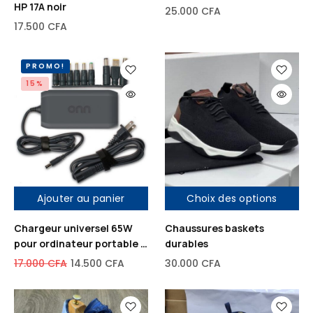
HP 17A noir
25.000
CFA
17.500
CFA
PROMO!
15%
Ajouter au panier
Choix des options
Chargeur universel 65W
Chaussures baskets
pour ordinateur portable –
durables
Compatible HP, Dell,
17.000
CFA
14.500
CFA
30.000
CFA
Lenovo