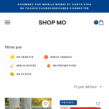
PAIEMENT PAR MOBILE MONEY ET CARTE VISA
NE TROUVE PAS
RECHERCHE
SE CONNECTER
SHOP MO
0
Filtrer par
EN VEDETTE
MIEUX VENDUS
MIEUX NOTÉS
EN PROMOTION
EN STOCK
Tri par défaut
PROMO!
29%