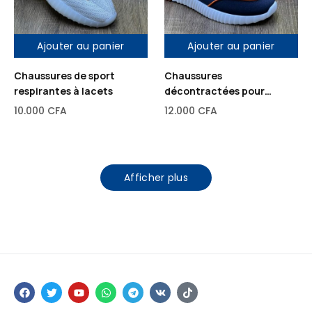
Ajouter au panier
Ajouter au panier
Chaussures de sport
Chaussures
respirantes à lacets
décontractées pour
hommes
10.000
CFA
12.000
CFA
Afficher plus