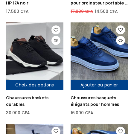
HP 17A noir
pour ordinateur portable –
Compatible HP, Dell,
17.500
CFA
17.000
CFA
14.500
CFA
Lenovo
Choix des options
Ajouter au panier
Chaussures baskets
Chaussures basquets
durables
élégants pour hommes
30.000
CFA
16.000
CFA