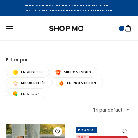
LIVRAISON RAPIDE PROCHE DE LA MAISON
NE TROUVE PAS
RECHERCHE
SE CONNECTER
SHOP MO
0
Filtrer par
EN VEDETTE
MIEUX VENDUS
MIEUX NOTÉS
EN PROMOTION
EN STOCK
Tri par défaut
PROMO!
29%