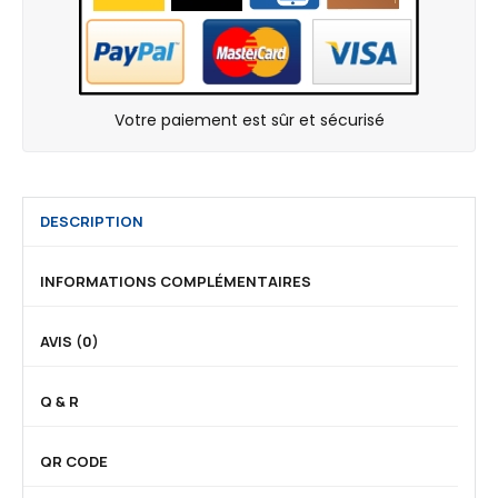
l
e
e
n
m
c
a
e
l
)
Votre paiement est sûr et sécurisé
d
e
f
DESCRIPTION
e
s
s
INFORMATIONS COMPLÉMENTAIRES
e
s
AVIS (0)
e
t
Q & R
m
a
QR CODE
l