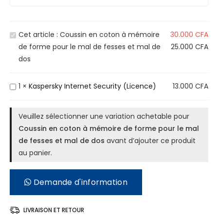
C
Cet article :
Coussin en coton à mémoire
30.000
CFA
o
de forme pour le mal de fesses et mal de
25.000
CFA
u
dos
s
s
K
1
×
Kaspersky Internet Security (Licence)
13.000
CFA
i
a
n
s
Veuillez sélectionner une variation achetable pour
e
p
Coussin en coton à mémoire de forme pour le mal
n
e
de fesses et mal de dos
avant d’ajouter ce produit
c
r
au panier.
o
s
t
k
o
Demande d'information
y
n
I
à
n
LIVRAISON ET RETOUR
m