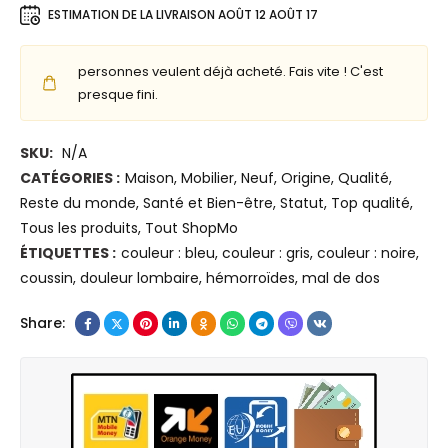
t
ESTIMATION DE LA LIVRAISON
AOÛT 12 AOÛT 17
é
e
m
r
personnes veulent déjà acheté. Fais vite ! C'est
o
n
presque fini.
i
e
r
t
e
SKU:
N/A
S
d
CATÉGORIES :
Maison
,
Mobilier
,
Neuf
,
Origine
,
Qualité
,
e
e
Reste du monde
,
Santé et Bien-être
,
Statut
,
Top qualité
,
c
f
Tous les produits
,
Tout ShopMo
u
o
ÉTIQUETTES :
couleur : bleu
,
couleur : gris
,
couleur : noire
,
r
r
coussin
,
douleur lombaire
,
hémorroïdes
,
mal de dos
i
m
t
e
Share:
y
p
(
o
L
u
i
r
c