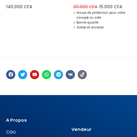
500Go Disque dur, 8Go de
140.000
CFA
30.000
CFA
15.000
CFA
RAM, 15,6″
✓
House de protection pour votre
canapé ou sofa
✓
Bonne qualité
✓
Solide et durable
A Propos
Vendeur
CGU