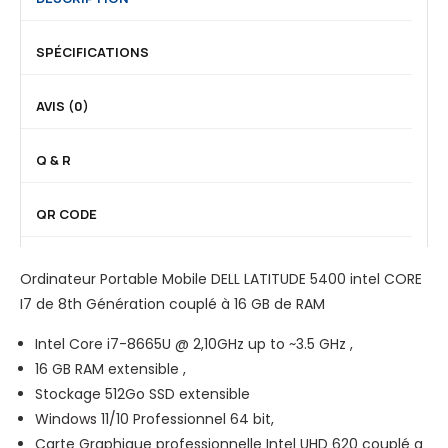
e
R
-
O
SPÉCIFICATIONS
I
(
7
C
AVIS (0)
,
o
5
r
Q & R
1
e
2
-
G
I
QR CODE
o
7
D
)
Ordinateur Portable Mobile DELL LATITUDE 5400 intel CORE
i
,
I7 de 8th Génération couplé à 16 GB de RAM
s
2
q
5
Intel Core i7-8665U @ 2,10GHz up to ~3.5 GHz ,
u
6
16 GB RAM extensible ,
e
G
Stockage 512Go SSD extensible
d
o
Windows 11/10 Professionnel 64 bit,
u
D
Carte Graphique professionnelle Intel UHD 620 couplé a