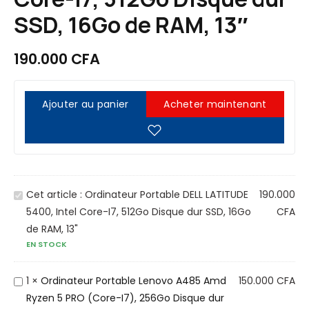
SSD, 16Go de RAM, 13″
190.000
CFA
Ajouter au panier
Acheter maintenant
O
Cet article :
Ordinateur Portable DELL LATITUDE
190.000
r
5400, Intel Core-I7, 512Go Disque dur SSD, 16Go
CFA
d
de RAM, 13"
EN STOCK
i
n
a
O
1
×
Ordinateur Portable Lenovo A485 Amd
150.000
CFA
t
r
Ryzen 5 PRO (Core-I7), 256Go Disque dur