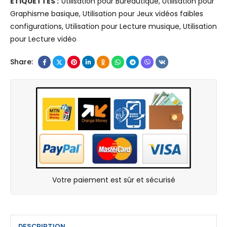
ÉTIQUETTES :
Utilisation pour Bureautique
,
Utilisation pour
I
n
Graphisme basique
,
Utilisation pour Jeux vidéos faibles
T
o
configurations
,
Utilisation pour Lecture musique
,
Utilisation
U
v
pour Lecture vidéo
D
o
E
A
Share:
5
4
4
8
0
5
0
A
,
m
I
d
n
R
t
y
e
z
Votre paiement est sûr et sécurisé
l
e
C
n
o
5
r
P
DESCRIPTION