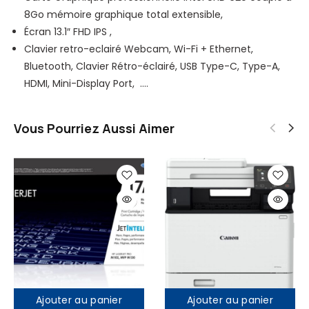
r
i
8Go mémoire graphique total extensible,
S
s
Écran 13.1″ FHD IPS ,
S
q
Clavier retro-eclairé Webcam, Wi-Fi + Ethernet,
D
u
Bluetooth, Clavier Rétro-éclairé, USB Type-C, Type-A,
,
e
HDMI, Mini-Display Port, ….
1
d
6
u
Vous Pourriez Aussi Aimer
G
r
o
S
d
S
e
D
R
,
A
1
M
6
,
G
1
o
3
d
Ajouter au panier
Ajouter au panier
"
e