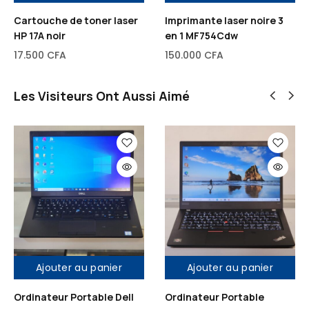
R
Cartouche de toner laser
Imprimante laser noire 3
A
HP 17A noir
en 1 MF754Cdw
M
17.500
CFA
150.000
CFA
,
1
Les Visiteurs Ont Aussi Aimé
G
o
D
é
d
i
é
d
e
C
Ajouter au panier
Ajouter au panier
a
r
Ordinateur Portable Dell
Ordinateur Portable
t