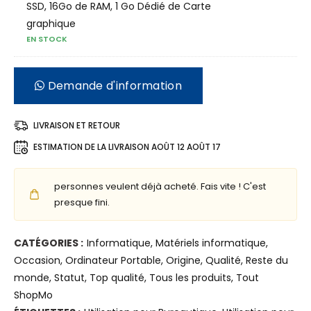
e
d
SSD, 16Go de RAM, 1 Go Dédié de Carte
u
i
graphique
EN STOCK
r
n
P
a
o
t
Demande d'information
r
e
t
u
LIVRAISON ET RETOUR
a
r
b
P
ESTIMATION DE LA LIVRAISON
AOÛT 12 AOÛT 17
l
o
e
r
personnes veulent déjà acheté. Fais vite ! C'est
D
t
presque fini.
E
a
L
b
CATÉGORIES :
Informatique
,
Matériels informatique
,
L
l
Occasion
,
Ordinateur Portable
,
Origine
,
Qualité
,
Reste du
L
e
monde
,
Statut
,
Top qualité
,
Tous les produits
,
Tout
A
L
ShopMo
T
e