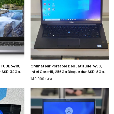
ITUDE 5410,
Ordinateur Portable Dell Latitude 7490,
ur SSD, 32Go
Intel Core-I5, 256Go Disque dur SSD, 8Go
de RAM, 14″
140.000
CFA