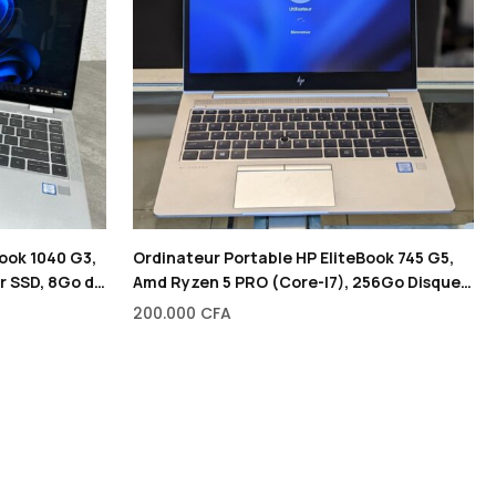
ook 1040 G3,
Ordinateur Portable HP EliteBook 745 G5,
ur SSD, 8Go de
Amd Ryzen 5 PRO (Core-I7), 256Go Disque
dur SSD, 8Go de RAM, 1 Go Dédié de Carte
200.000
CFA
graphique