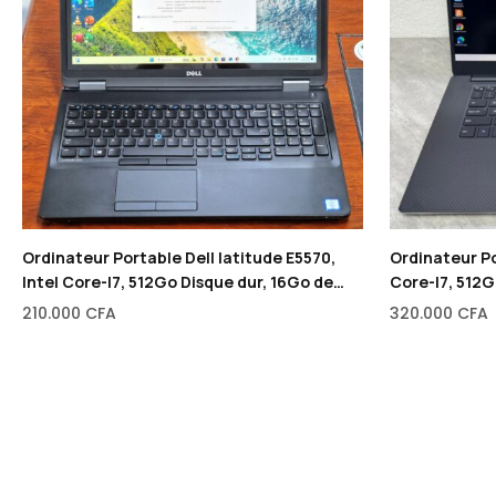
Ordinateur Portable Dell latitude E5570,
Ordinateur Po
Intel Core-I7, 512Go Disque dur, 16Go de
Core-I7, 512G
RAM, 2 Go Dédié de Carte graphique
RAM, 4 Go Déd
210.000
CFA
320.000
CFA