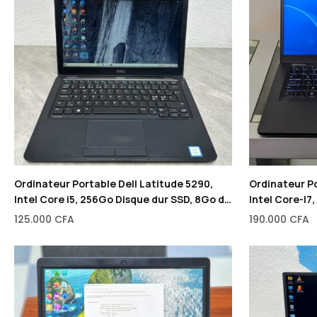
Ordinateur Portable Dell Latitude 5290,
Ordinateur P
Intel Core i5, 256Go Disque dur SSD, 8Go de
Intel Core-I7
RAM, 14″
de RAM, 13″
125.000
CFA
190.000
CFA