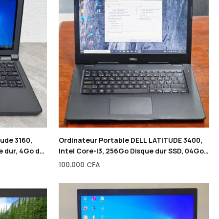
tude 3160,
Ordinateur Portable DELL LATITUDE 3400,
e dur, 4Go de
Intel Core-I3, 256Go Disque dur SSD, 04Go
de RAM, 14″
100.000
CFA