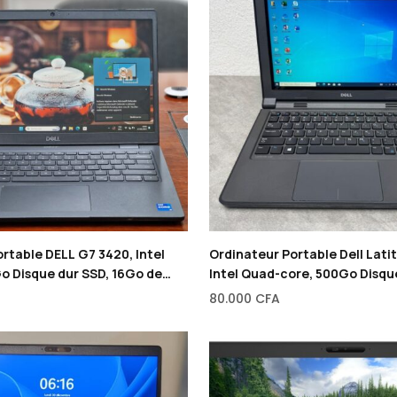
rtable DELL G7 3420, Intel
Ordinateur Portable Dell Lati
o Disque dur SSD, 16Go de
Intel Quad-core, 500Go Disqu
RAM, 12″
80.000
CFA