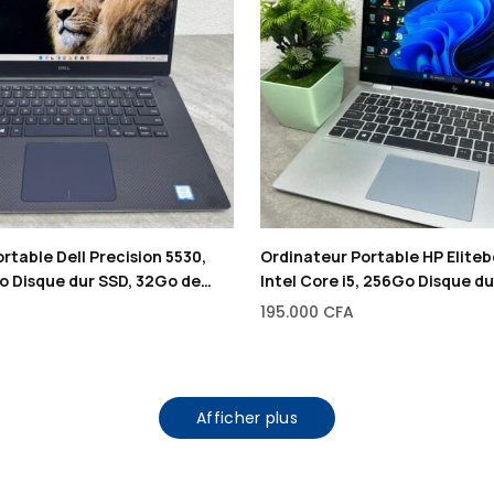
rtable Dell Precision 5530,
Ordinateur Portable HP Eliteb
o Disque dur SSD, 32Go de
Intel Core i5, 256Go Disque d
ié de Carte graphique, 15,6″
RAM, 14″
195.000
CFA
Afficher plus