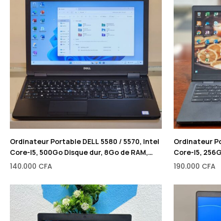
Ordinateur Portable DELL 5580 / 5570, Intel
Ordinateur Po
Core-I5, 500Go Disque dur, 8Go de RAM,
Core-I5, 256G
15,6″
RAM, 14″
140.000
CFA
190.000
CFA