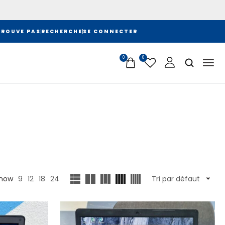
TROUVE PAS
RECHERCHE
SE CONNECTER
0
0
how
9
12
18
24
Tri par défaut