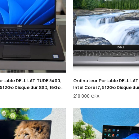
ortable DELL LATITUDE 5400,
Ordinateur Portable DELL LAT
, 512Go Disque dur SSD, 16Go
Intel Core i7, 512Go Disque d
de RAM, 14″
210.000
CFA