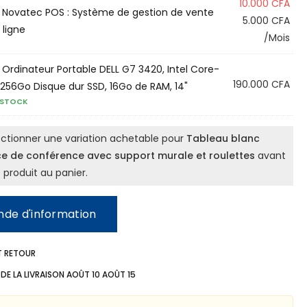
10.000
CFA
×
Novatec POS : Système de gestion de vente
5.000
CFA
 ligne
/Mois
×
Ordinateur Portable DELL G7 3420, Intel Core-
190.000
CFA
, 256Go Disque dur SSD, 16Go de RAM, 14"
 STOCK
lectionner une variation achetable pour
Tableau blanc
e de conférence avec support murale et roulettes
avant
 produit au panier.
de d'information
T RETOUR
DE LA LIVRAISON
AOÛT 10 AOÛT 15