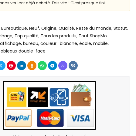
nes veulent déjà acheté. Fais vite ! C'est presque fini.
Bureautique
,
Neuf
,
Origine
,
Qualité
,
Reste du monde
,
Statut
,
ichage
,
Top qualité
,
Tous les produits
,
Tout ShopMo
affichage
,
bureau
,
couleur : blanche
,
école
,
mobile
,
Tableaux double-face