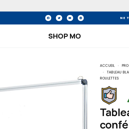
NE 
SHOP MO
ACCUEIL
PRO
TABLEAU BL
ROULETTES
Tableau blanc double-face de
confé