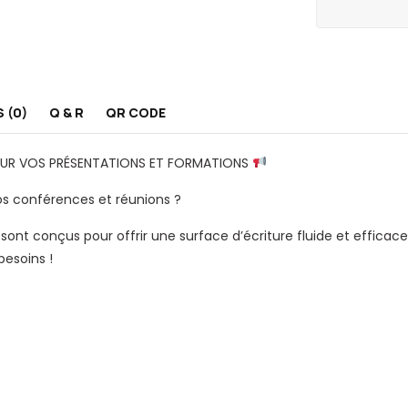
t
n
s
e
l
u
l
i
p
C
g
p
o
n
o
S (0)
Q & R
QR CODE
r
e
r
e
t
-
OUR VOS PRÉSENTATIONS ET FORMATIONS
m
I
u
os conférences et réunions ?
5
r
,
 conçus pour offrir une surface d’écriture fluide et efficace, i
a
2
besoins !
l
5
e
6
e
G
t
o
r
D
o
i
u