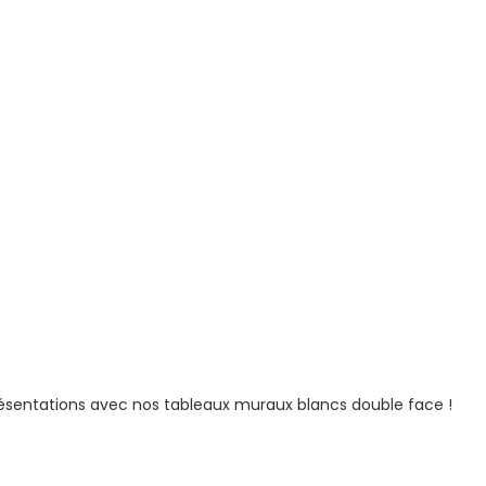
A
M
,
1
4
"
os présentations avec nos tableaux muraux blancs double face !