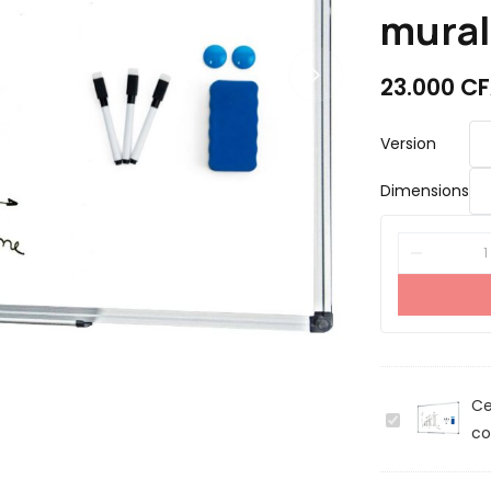
mural
23.000
CF
Version
Dimensions
Ce
T
co
a
b