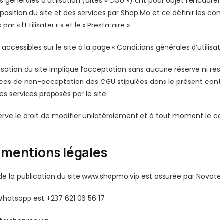
 générales d’utilisation (dites « CGU ») ont pour objet l’encadr
osition du site et des services par Shop Mo et de définir les co
par « l’Utilisateur » et le « Prestataire ».
ccessibles sur le site à la page « Conditions générales d’utilisat
lisation du site implique l’acceptation sans aucune réserve ni re
n cas de non-acceptation des CGU stipulées dans le présent contrat
s services proposés par le site.
rve le droit de modifier unilatéralement et à tout moment le 
es mentions légales
n de la publication du site www.shopmo.vip est assurée par Novate
hatsapp est +237 621 06 56 17