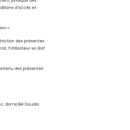
ement juridique des
nditions d’accès et
ion ».
striction des présentes
, l’Utilisateur se doit
contenu des présentes
c, domicilié Douala.