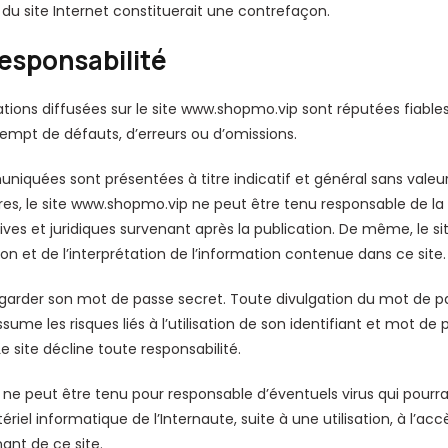
 du site Internet constituerait une contrefaçon.
Responsabilité
tions diffusées sur le site www.shopmo.vip sont réputées fiables
exempt de défauts, d’erreurs ou d’omissions.
iquées sont présentées à titre indicatif et général sans valeur
ères, le site www.shopmo.vip ne peut être tenu responsable de la
tives et juridiques survenant après la publication. De même, le s
tion et de l’interprétation de l’information contenue dans ce site.
de garder son mot de passe secret. Toute divulgation du mot de pa
assume les risques liés à l’utilisation de son identifiant et mot d
 site décline toute responsabilité.
ne peut être tenu pour responsable d’éventuels virus qui pourra
ériel informatique de l’Internaute, suite à une utilisation, à l’acc
nt de ce site.