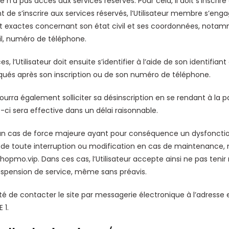
 n’a pas accès aux services réservés. Pour cela, il doit s’inscrire
 de s’inscrire aux services réservés, l’Utilisateur membre s’enga
et exactes concernant son état civil et ses coordonnées, not
ail, numéro de téléphone.
s, l’Utilisateur doit ensuite s’identifier à l’aide de son identifia
qués après son inscription ou de son numéro de téléphone.
 pourra également solliciter sa désinscription en se rendant à la 
-ci sera effective dans un délai raisonnable.
n cas de force majeure ayant pour conséquence un dysfoncti
 de toute interruption ou modification en cas de maintenance, 
opmo.vip. Dans ces cas, l’Utilisateur accepte ainsi ne pas tenir r
uspension de service, même sans préavis.
ilité de contacter le site par messagerie électronique à l’adresse 
 1.