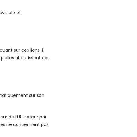
visible et
uant sur ces liens, il
squelles aboutissent ces
utomatiquement sur son
ur de l’Utilisateur par
kies ne contiennent pas