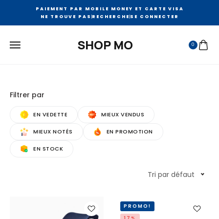
PAIEMENT PAR MOBILE MONEY ET CARTE VISA
NE TROUVE PAS
RECHERCHE
SE CONNECTER
SHOP MO
0
Filtrer par
EN VEDETTE
MIEUX VENDUS
MIEUX NOTÉS
EN PROMOTION
EN STOCK
Tri par défaut
PROMO!
17%