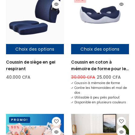
Choix des options
Choix des options
Coussin de siège en gel
Coussin en coton à
respirant
mémoire de forme pour le
mal de fesses et mal de dos
40.000
CFA
30.000
CFA
25.000
CFA
✓
Coussin à mémoire de forme
✓
Contre les hémorroïdes et mal de
dos
✓
Utilisable à peu près partout
✓
Disponible en plusieurs couleurs
PROMO!
50%