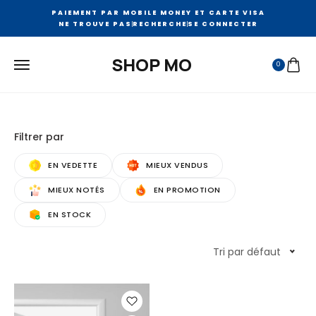
PAIEMENT PAR MOBILE MONEY ET CARTE VISA
NE TROUVE PAS
RECHERCHE
SE CONNECTER
SHOP MO
0
Filtrer par
EN VEDETTE
MIEUX VENDUS
MIEUX NOTÉS
EN PROMOTION
EN STOCK
Tri par défaut