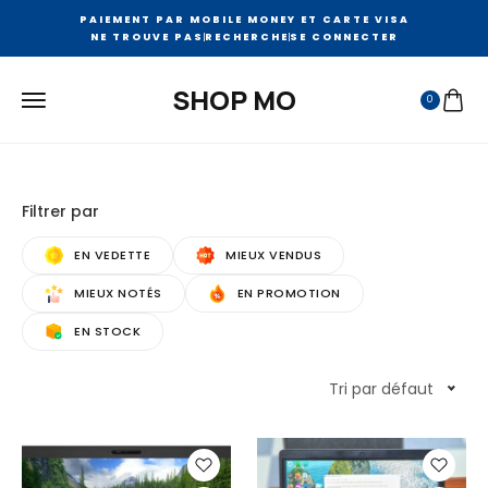
PAIEMENT PAR MOBILE MONEY ET CARTE VISA
NE TROUVE PAS
RECHERCHE
SE CONNECTER
SHOP MO
0
Filtrer par
EN VEDETTE
MIEUX VENDUS
MIEUX NOTÉS
EN PROMOTION
EN STOCK
Tri par défaut