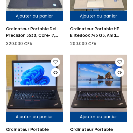
Ajouter au panier
Ajouter au panier
Ordinateur Portable Dell
Ordinateur Portable HP
Precision 5530, Core-I7,
EliteBook 745 G5, Amd
512Go Disque dur SSD,
Ryzen 5 PRO (Core-I7),
320.000
CFA
200.000
CFA
32Go de RAM, 4 Go Dédié
256Go Disque dur SSD, 8Go
de Carte graphique, 15,6″
de RAM, 1 Go Dédié de
Carte graphique
Ajouter au panier
Ajouter au panier
Ordinateur Portable
Ordinateur Portable