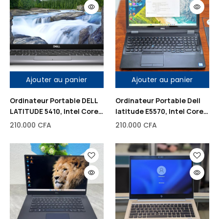
Ajouter au panier
Ajouter au panier
Ordinateur Portable DELL
Ordinateur Portable Dell
LATITUDE 5410, Intel Core
latitude E5570, Intel Core-
i7, 512Go Disque dur SSD,
I7, 512Go Disque dur, 16Go
210.000
CFA
210.000
CFA
32Go de RAM, 14″
de RAM, 2 Go Dédié de
Carte graphique