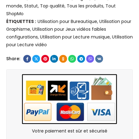
i
l
monde
,
Statut
,
Top qualité
,
Tous les produits
,
Tout
U
t
e
ShopMo
D
e
D
ÉTIQUETTES :
Utilisation pour Bureautique
,
Utilisation pour
E
B
e
Graphisme
,
Utilisation pour Jeux vidéos faibles
5
o
l
configurations
,
Utilisation pour Lecture musique
,
Utilisation
4
o
l
pour Lecture vidéo
1
k
l
0
7
a
Share:
,
4
t
I
5
i
n
G
t
t
5
u
e
,
d
l
A
e
C
m
E
o
d
5
r
R
5
Votre paiement est sûr et sécurisé
e
y
7
i