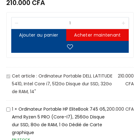
210.000
CFA
Ajouter au panier
Acheter maintenant
O
Cet article :
Ordinateur Portable DELL LATITUDE
210.000
r
5410, Intel Core i7, 512Go Disque dur SSD, 32Go
CFA
d
de RAM, 14"
i
n
O
1
×
Ordinateur Portable HP EliteBook 745 G5,
200.000
CFA
a
r
Amd Ryzen 5 PRO (Core-I7), 256Go Disque
t
d
dur SSD, 8Go de RAM, 1 Go Dédié de Carte
e
i
graphique
u
EN STOCK