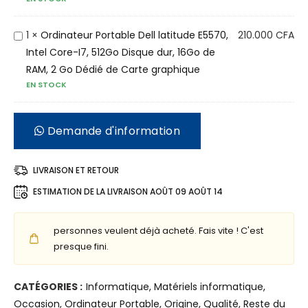
n
r
a
P
t
O
1
×
Ordinateur Portable Dell latitude E5570,
210.000
CFA
o
e
r
Intel Core-I7, 512Go Disque dur, 16Go de
r
u
d
RAM, 2 Go Dédié de Carte graphique
t
EN STOCK
r
i
a
P
n
b
o
a
Demande d'information
l
r
t
e
t
e
D
LIVRAISON ET RETOUR
a
u
E
b
r
ESTIMATION DE LA LIVRAISON
AOÛT 09 AOÛT 14
L
l
P
L
e
o
personnes veulent déjà acheté. Fais vite ! C'est
L
H
r
presque fini.
A
P
t
T
E
a
CATÉGORIES :
Informatique
,
Matériels informatique
,
I
l
b
Occasion
,
Ordinateur Portable
,
Origine
,
Qualité
,
Reste du
T