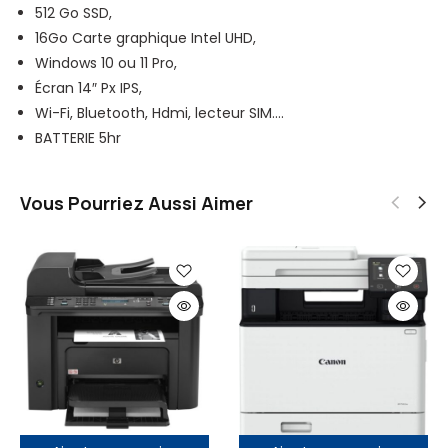
S
5
G
512 Go SSD,
D
6
o
16Go Carte graphique Intel UHD,
,
G
D
Windows 10 ou 11 Pro,
3
o
i
Écran 14″ Px IPS,
2
D
s
Wi-Fi, Bluetooth, Hdmi, lecteur SIM….
G
i
q
BATTERIE 5hr
o
s
u
d
q
e
Vous Pourriez Aussi Aimer
e
u
d
R
e
u
A
d
r
M
u
,
,
r
1
1
S
6
4
S
G
"
D
o
,
d
8
e