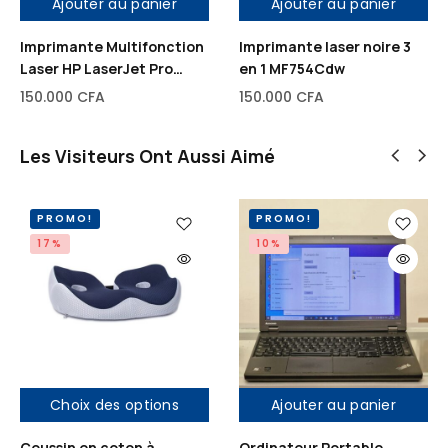
Ajouter au panier
Ajouter au panier
G
R
o
A
Imprimante Multifonction
Imprimante laser noire 3
d
M
Laser HP LaserJet Pro
en 1 MF754Cdw
e
,
M1536DNF Noir/Blanc
150.000
CFA
150.000
CFA
R
2
A
G
Les Visiteurs Ont Aussi Aimé
M
o
,
D
1
é
PROMO!
PROMO!
G
d
17%
10%
o
i
D
é
é
d
d
e
i
C
é
a
Choix des options
Ajouter au panier
d
r
e
t
Coussin en coton à
Ordinateur Portable