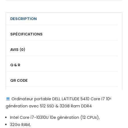
z
0
7
e
,
,
n
I
DESCRIPTION
5
5
n
1
P
t
SPÉCIFICATIONS
2
R
e
G
O
l
AVIS (0)
o
(
C
D
C
o
i
Q & R
o
r
s
r
e
q
e
-
QR CODE
u
-
I
e
I
7
Ordinateur portable DELL LATITUDE 5410 Core I7 10ᵉ
d
7
,
génération avec 512 SSD & 32GB Ram DDR4
u
)
5
r
,
1
Intel Core i7-10310U 10e génération (12 CPUs),
S
2
2
32Go RAM,