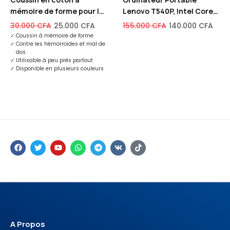
C
e
mémoire de forme pour le
Lenovo T540P, Intel Core-
a
g
mal de fesses et mal de
I5, 500Go Disque dur, 8Go
30.000
CFA
25.000
CFA
155.000
CFA
140.000
CFA
r
r
dos
de RAM
✓
Coussin à mémoire de forme
t
a
✓
Contre les hémorroïdes et mal de
dos
e
p
✓
Utilisable à peu près partout
✓
Disponible en plusieurs couleurs
g
h
r
i
a
q
p
u
h
e
i
q
u
e
A Propos