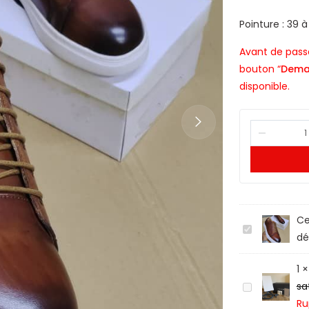
Pointure : 39 à
Avant de passe
bouton “
Dema
disponible.
Ce
C
dé
h
a
1
u
K
sat
s
i
Ru