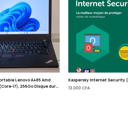
ortable Lenovo A485 Amd
Kaspersky Internet Security 
(Core-I7), 256Go Disque dur
13.000
CFA
 RAM, 1 Go Dédié de Carte