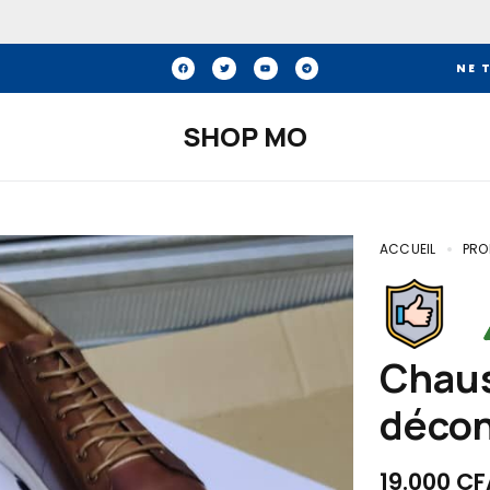
NE 
SHOP MO
ACCUEIL
PRO
Chaussures hommes
décon
19.000
CF