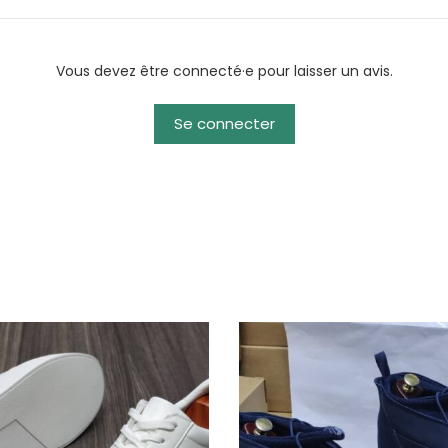
e
l
Vous devez être connecté·e pour laisser un avis.
l
i
t
Se connecter
e