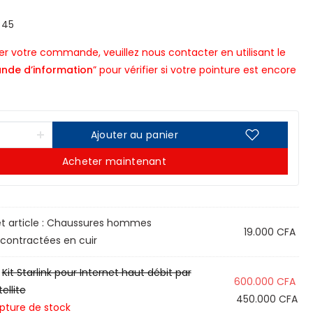
 45
r votre commande, veuillez nous contacter en utilisant le
nde d’information
” pour vérifier si votre pointure est encore
Ajouter au panier
Acheter maintenant
t article :
Chaussures hommes
19.000
CFA
contractées en cuir
×
Kit Starlink pour Internet haut débit par
600.000
CFA
ellite
450.000
CFA
pture de stock