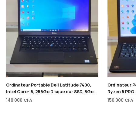
Ordinateur Portable Dell Latitude 7490,
Ordinateur P
Intel Core-I5, 256Go Disque dur SSD, 8Go
Ryzen 5 PRO 
de RAM, 14″
SSD, 16Go de
140.000
CFA
150.000
CFA
graphique