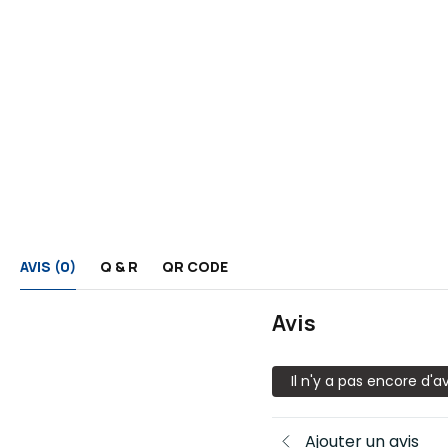
AVIS (0)
Q & R
QR CODE
Avis
Il n'y a pas encore d'av
Ajouter un avis