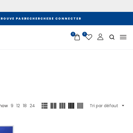
TROUVE PAS
RECHERCHE
SE CONNECTER
0
0
how
9
12
18
24
Tri par défaut