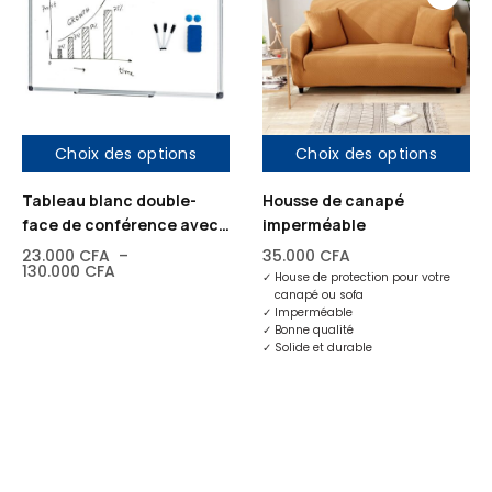
Choix des options
Choix des options
Tableau blanc double-
Housse de canapé
face de conférence avec
imperméable
support murale et
23.000
CFA
–
35.000
CFA
130.000
CFA
roulettes
✓
House de protection pour votre
canapé ou sofa
✓
Imperméable
✓
Bonne qualité
✓
Solide et durable