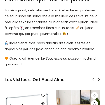
H
P
Fumé à point, délicatement épicé et riche en protéines,
,
ce saucisson artisanal mêle le meilleur des saveurs de la
D
mer à la texture fondante d’un apéritif d’exception. Idéal
e
à l’apéro
, en tranches fines sur un toast
ou juste
l
comme ça, par pure gourmandise
!
l
Ingrédients frais, sans additifs artificiels, testés et
,
approuvés par des passionnés de gastronomie marine.
L
e
Osez la différence. Le
Saucisson au poisson
n’attend
n
que vous !
o
v
Les Visiteurs Ont Aussi Aimé
o