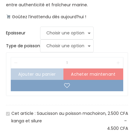
entre authenticité et fraîcheur marine.
Goûtez l’inattendu dès aujourd’hui !
Epaisseur
Type de poisson
Ajouter au panier
Acheter maintenant
S
Cet article :
Saucisson au poisson machoiron,
2.500
CFA
a
kanga et silure
–
u
4.500
CFA