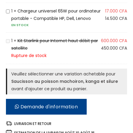
c
i
C
1
×
Chargeur universel 65W pour ordinateur
17.000
CFA
s
h
portable - Compatible HP, Dell, Lenovo
14.500
CFA
s
EN STOCK
a
o
r
n
g
K
1
×
Kit Starlink pour Internet haut débit par
600.000
CFA
a
e
i
satellite
450.000
CFA
u
u
t
Rupture de stock
p
r
S
o
u
t
Veuillez sélectionner une variation achetable pour
i
n
a
Saucisson au poisson machoiron, kanga et silure
s
i
r
avant d’ajouter ce produit au panier.
s
v
l
o
e
i
n
Demande d'information
r
n
m
s
k
a
e
p
LIVRAISON ET RETOUR
c
l
o
ESTIMATION DE LA LIVRAISON
AOÛT 10 AOÛT 15