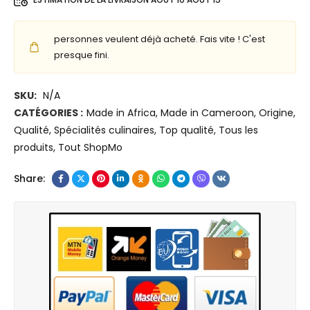
h
6
u
o
5
r
personnes veulent déjà acheté. Fais vite ! C'est
i
W
I
presque fini.
r
p
n
o
o
t
n
SKU:
N/A
u
e
,
CATÉGORIES :
Made in Africa
,
Made in Cameroon
,
Origine
,
r
r
k
Qualité
,
Spécialités culinaires
,
Top qualité
,
Tous les
o
n
a
produits
,
Tout ShopMo
r
e
n
d
t
g
Share:
i
h
a
n
a
e
a
u
t
t
t
s
e
d
i
u
é
l
r
b
u
p
i