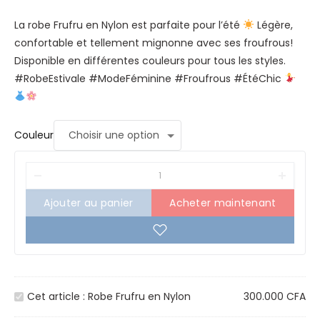
La robe Frufru en Nylon est parfaite pour l’été
Légère,
confortable et tellement mignonne avec ses froufrous!
Disponible en différentes couleurs pour tous les styles.
#RobeEstivale #ModeFéminine #Froufrous #ÉtéChic
Couleur
Ajouter au panier
Acheter maintenant
R
Cet article :
Robe Frufru en Nylon
300.000
CFA
o