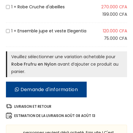
b
R
1
×
Robe Cruche d'abeilles
270.000
CFA
e
o
199.000
CFA
F
b
r
e
E
1
×
Ensemble jupe et veste Elegentia
120.000
CFA
u
C
n
75.000
CFA
f
r
s
r
u
e
Veuillez sélectionner une variation achetable pour
u
c
m
Robe Frufru en Nylon
avant d’ajouter ce produit au
e
h
b
panier.
n
e
l
N
d
e
y
'
Demande d'information
j
l
a
u
o
b
p
LIVRAISON ET RETOUR
n
e
e
ESTIMATION DE LA LIVRAISON
AOÛT 08 AOÛT 13
i
e
l
t
personnes veulent déjà acheté. Fais vite ! C'est
l