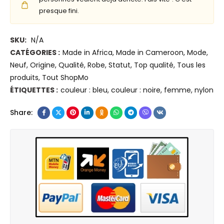
v
presque fini.
e
e
s
s
SKU:
N/A
t
CATÉGORIES :
Made in Africa
,
Made in Cameroon
,
Mode
,
e
Neuf
,
Origine
,
Qualité
,
Robe
,
Statut
,
Top qualité
,
Tous les
E
produits
,
Tout ShopMo
l
ÉTIQUETTES :
couleur : bleu
,
couleur : noire
,
femme
,
nylon
e
g
Share:
e
n
t
i
a