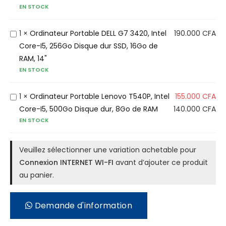
o
EN STOCK
i
n
n
I
a
O
1
×
Ordinateur Portable DELL G7 3420, Intel
190.000
CFA
N
t
r
Core-I5, 256Go Disque dur SSD, 16Go de
T
e
d
RAM, 14"
E
EN STOCK
u
i
R
r
n
N
P
a
O
1
×
Ordinateur Portable Lenovo T540P, Intel
155.000
CFA
E
o
t
r
Core-I5, 500Go Disque dur, 8Go de RAM
140.000
CFA
T
EN STOCK
r
e
d
W
t
u
i
I
a
r
n
Veuillez sélectionner une variation achetable pour
-
b
P
a
Connexion INTERNET WI-FI
avant d’ajouter ce produit
F
l
o
t
au panier.
I
e
r
e
D
t
u
Demande d'information
E
a
r
L
b
P