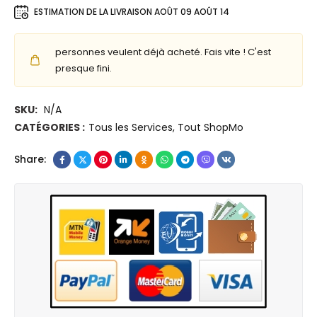
L
l
o
ESTIMATION DE LA LIVRAISON
AOÛT 09 AOÛT 14
5
e
r
5
D
t
personnes veulent déjà acheté. Fais vite ! C'est
8
E
a
presque fini.
0
L
b
/
L
l
SKU:
N/A
5
G
e
CATÉGORIES :
Tous les Services
,
Tout ShopMo
5
7
L
7
3
e
Share:
0
4
n
,
2
o
I
0
v
n
,
o
t
I
T
e
n
5
l
t
4
C
e
0
o
l
P