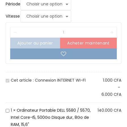
Période
Vitesse
Ajouter au panier
Acheter maintenant
C
Cet article :
Connexion INTERNET WI-FI
1.000
CFA
o
–
n
6.000
CFA
n
e
O
1
×
Ordinateur Portable DELL 5580 / 5570,
140.000
CFA
x
r
Intel Core-I5, 500Go Disque dur, 8Go de
i
d
RAM, 15,6"