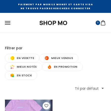
PAIEMENT PAR MOBILE MONEY ET CARTE VISA
NE TROUVE PAS
RECHERCHE
SE CONNECTER
SHOP MO
0
Filtrer par
EN VEDETTE
MIEUX VENDUS
MIEUX NOTÉS
EN PROMOTION
EN STOCK
Tri par défaut