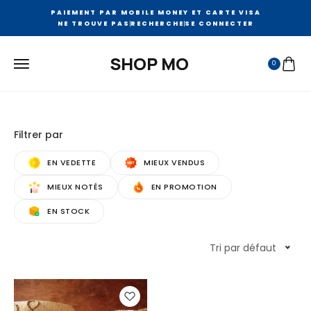
PAIEMENT PAR MOBILE MONEY ET CARTE VISA
NE TROUVE PAS
RECHERCHE
SE CONNECTER
SHOP MO
0
Filtrer par
EN VEDETTE
MIEUX VENDUS
MIEUX NOTÉS
EN PROMOTION
EN STOCK
Tri par défaut