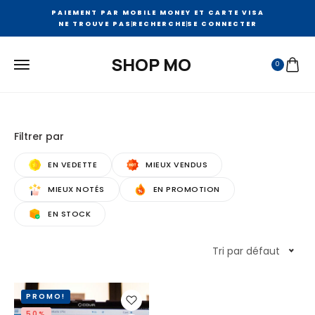
PAIEMENT PAR MOBILE MONEY ET CARTE VISA
NE TROUVE PAS
RECHERCHE
SE CONNECTER
SHOP MO
0
Filtrer par
EN VEDETTE
MIEUX VENDUS
MIEUX NOTÉS
EN PROMOTION
EN STOCK
Tri par défaut
PROMO!
50%