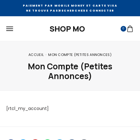
PAIEMENT PAR MOBILE MONEY ET CARTE VISA
NE TROUVE PAS
RECHERCHE
SE CONNECTER
SHOP MO
0
ACCUEIL
MON COMPTE (PETITES ANNONCES)
Mon Compte (Petites
Annonces)
[rtcl_my_account]