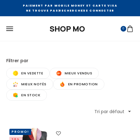
PAIEMENT PAR MOBILE MONEY ET CARTE VISA
NE TROUVE PAS
RECHERCHE
SE CONNECTER
SHOP MO
0
Filtrer par
EN VEDETTE
MIEUX VENDUS
MIEUX NOTÉS
EN PROMOTION
EN STOCK
Tri par défaut
PROMO!
38%