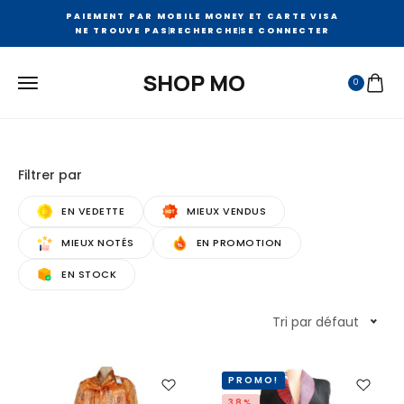
PAIEMENT PAR MOBILE MONEY ET CARTE VISA
NE TROUVE PAS
RECHERCHE
SE CONNECTER
SHOP MO
0
Filtrer par
EN VEDETTE
MIEUX VENDUS
MIEUX NOTÉS
EN PROMOTION
EN STOCK
Tri par défaut
PROMO!
38%